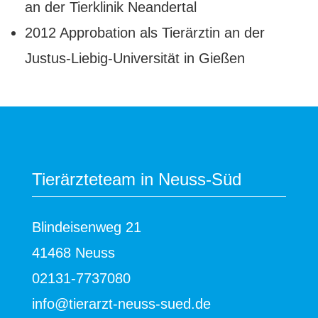
an der Tierklinik Neandertal
2012 Approbation als Tierärztin an der
Justus-Liebig-Universität in Gießen
Tierärzteteam in Neuss-Süd
Blindeisenweg 21
41468 Neuss
02131-7737080
info
@
tierarzt-neuss-sued.de